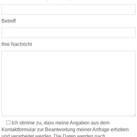
Betreff
Bitte lasse dieses Feld leer.
Ihre Nachricht
Ich stimme zu, dass meine Angaben aus dem
Kontaktformular zur Beantwortung meiner Anfrage erhoben
und verarbeitet werden. Die Daten werden nach